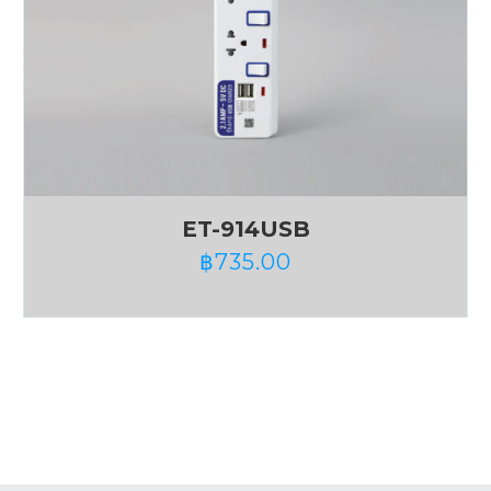
ET-914USB
฿
735.00