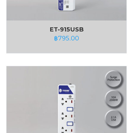
ET-915USB
฿
795.00