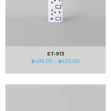
ET-913
฿
495.00
฿
625.00
–