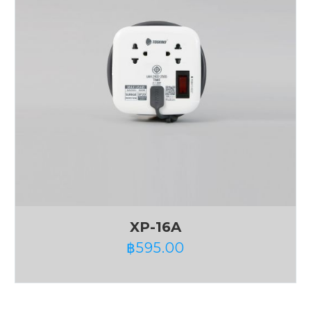
XP-16A
฿
595.00