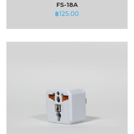
FS-18A
฿
125.00