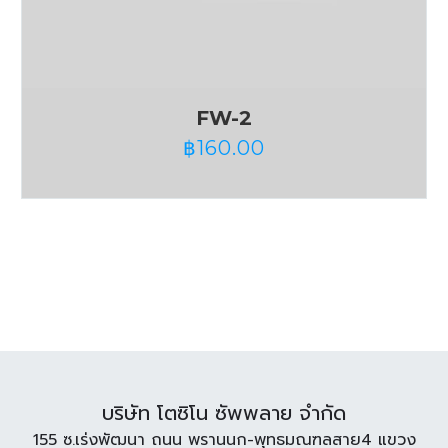
FW-2
฿
160.00
บริษัท โตซิโน ซัพพลาย จำกัด
155 ซ.เร่งพัฒนา ถนน พรานนก-พุทธมณฑลสาย4 แขวง