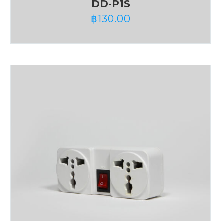
DD-P1S
฿
130.00